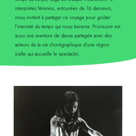
interprètes féminins, entourées de 16 danseurs,
nous invitent à partager ce voyage pour goûter
l’intensité du temps qui nous traverse. Provisoire est
aussi une aventure de danse partagée avec des
acteurs de la vie chorégraphique d’une région
(celle qui accueille le spectacle).